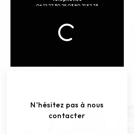
06 12 27 30 25
03 80 21 52 23
E-mail
sasgenelotetfils@orange.fr
N'hésitez pas à nous
contacter