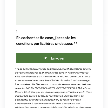
En cochant cette case, j'accepte les
conditions particulières ci-dessous **
Envoyer
** Les données personnelles communiquées sont nécessaires aux fins
de vous contacter et sont enregistrées dans un fichier informatisé.
Elles sont destinées à SAS ENTREPRISE MICHEL GENELOT ET FILS
et ses sous-traitants dans le seul but de répondre à votre message.
Les données collectées seront communiquées aux seuls destinataires
suivants: SAS ENTREPRISE MICHEL GENELOT ET FILS 13 Route de
Beaune 21420 Savigny-lès-Beaune sasgenelotetfils@orange.fr. Vous
disposez de droits d’accès, de rectification, d’effacement, de
portabilité, de limitation, d’opposition, de retrait de votre
consentement à tout moment et du droit d’introduire une
réclamation auprès d’une autorité de contrôle, ainsi que d’organiser