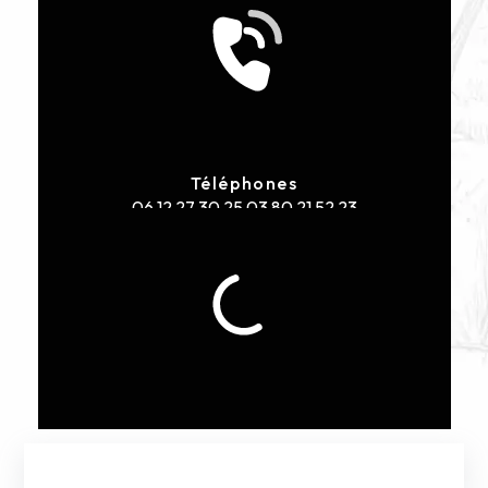
Téléphones
06 12 27 30 25
03 80 21 52 23
E-mail
sasgenelotetfils@orange.fr