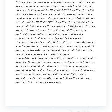
** Les données personnelles communiquées sont nécessaires aux fins
de vous contacter et sont enregistrées dans un fichier informatisé.
Elles sont destinées à SAS ENTREPRISE MICHEL GENELOT ET FILS
et ses sous-traitants dans le seul but de répondre à votre message.
Les données collectées seront communiquées aux seuls destinataires
suivants: SAS ENTREPRISE MICHEL GENELOT ET FILS 13 Route de
Beaune 21420 Savigny-lès-Beaune sasgenelotetfils@orange.fr. Vous
disposez de droits d’accès, de rectification, d’effacement, de
portabilité, de limitation, d’opposition, de retrait de votre
consentement à tout moment et du droit d’introduire une
réclamation auprès d’une autorité de contrôle, ainsi que d’organiser
le sort de vos données post-mortem. Vous pouvez exercer ces droits
par voie postale à l'adresse 13 Route de Beaune 21420 Savigny-lès-
Beaune ou par courrier électronique à l'adresse
sasgenelotetfils@orange.fr. Un justificatif d'identité pourra vous être
demandé. Nous conservons vos données pendant la période de prise
de contact puis pendant la durée de prescription légale aux fins
probatoires et de gestion des contentieux. Vous avez le droit de vous
inscrire sur la liste d'opposition au démarchage téléphonique,
disponible à cette adresse:
Bloctel.gouv.fr
. Consultez le site cnil.fr
pour plus d’informations sur vos droits.