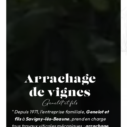
Arrachage
de vignes
Genelot et fils
" Depuis 1971, l'entreprise familiale,
Genelot et
fils
à
Savigny-lès-Beaune
, prend en charge
tous travaux viticoles mécaniques :
arrachage