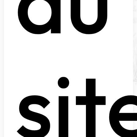
du
sit