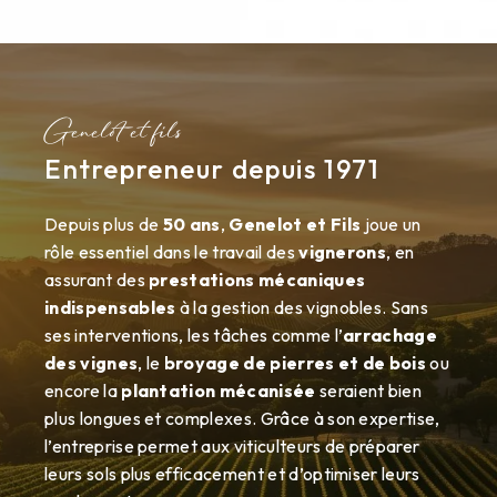
Genelot et fils
Entrepreneur depuis 1971
Depuis plus de
50 ans
,
Genelot et Fils
joue un
rôle essentiel dans le travail des
vignerons
, en
assurant des
prestations mécaniques
indispensables
à la gestion des vignobles. Sans
ses interventions, les tâches comme l’
arrachage
des vignes
, le
broyage de pierres et de bois
ou
encore la
plantation mécanisée
seraient bien
plus longues et complexes. Grâce à son expertise,
l’entreprise permet aux viticulteurs de préparer
leurs sols plus efficacement et d’optimiser leurs