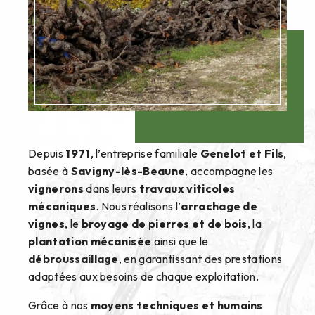
Depuis
1971
, l’entreprise familiale
Genelot et Fils
,
basée à
Savigny-lès-Beaune
, accompagne les
vignerons
dans leurs
travaux viticoles
mécaniques
. Nous réalisons l’
arrachage de
vignes
, le
broyage de pierres et de bois
, la
plantation mécanisée
ainsi que le
débroussaillage
, en garantissant des prestations
adaptées aux besoins de chaque exploitation.
Grâce à nos
moyens techniques et humains