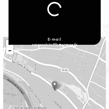
E-mail
+
sasgenelotetfils@orange.fr
−