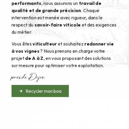
performants
, nous assurons un
travail de
qualité et de grande précision
. Chaque
intervention est menée avec rigueur, dans le
respect du
savoir-faire viticole
et des exigences
du métier.
Vous êtes
viticulteur
et souhaitez
redonner vie
à vos vignes
? Nous prenons en charge votre
projet
de A à Z
, en vous proposant des solutions
sur mesure pour optimiser votre exploitation.
près de Dijon
Recycler mon bois