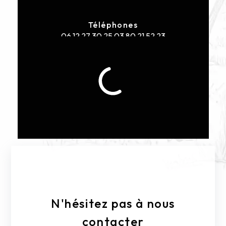
Téléphones
06 12 27 30 25
03 80 21 52 23
E-mail
sasgenelotetfils@orange.fr
N'hésitez pas à nous
contacter