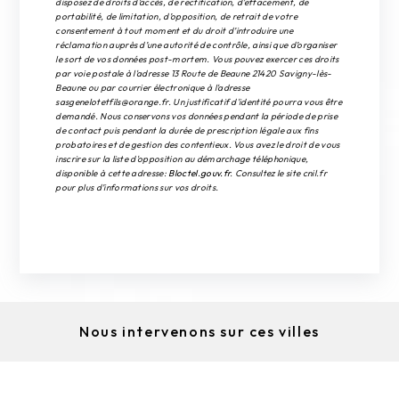
disposez de droits d’accès, de rectification, d’effacement, de
portabilité, de limitation, d’opposition, de retrait de votre
consentement à tout moment et du droit d’introduire une
réclamation auprès d’une autorité de contrôle, ainsi que d’organiser
le sort de vos données post-mortem. Vous pouvez exercer ces droits
par voie postale à l'adresse 13 Route de Beaune 21420 Savigny-lès-
Beaune ou par courrier électronique à l'adresse
sasgenelotetfils@orange.fr. Un justificatif d'identité pourra vous être
demandé. Nous conservons vos données pendant la période de prise
de contact puis pendant la durée de prescription légale aux fins
probatoires et de gestion des contentieux. Vous avez le droit de vous
inscrire sur la liste d'opposition au démarchage téléphonique,
disponible à cette adresse:
Bloctel.gouv.fr
. Consultez le site cnil.fr
pour plus d’informations sur vos droits.
Nous intervenons sur ces villes